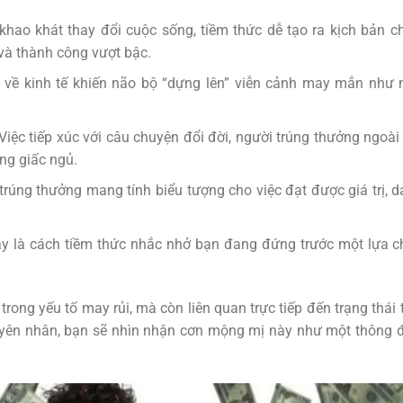
hao khát thay đổi cuộc sống, tiềm thức dễ tạo ra kịch bản c
và thành công vượt bậc.
an về kinh tế khiến não bộ “dựng lên” viễn cảnh may mắn như
ệc tiếp xúc với câu chuyện đổi đời, người trúng thưởng ngoài
ong giấc ngủ.
rúng thưởng mang tính biểu tượng cho việc đạt được giá trị, 
 đây là cách tiềm thức nhắc nhở bạn đang đứng trước một lựa 
trong yếu tố may rủi, mà còn liên quan trực tiếp đến trạng thái 
guyên nhân, bạn sẽ nhìn nhận cơn mộng mị này như một thông 