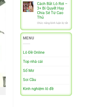
Nhất
Bắt
Cách Bắt Lô Rơi –
Hiện
Tổng
3+ Bí Quyết Hay
Nay
Đặc
Chia Sẻ Từ Cao
Biệt
Thủ
|
Hướng
Chức năng bình luận bị tắt
ở
Dẫn
Cách
Từ
Bắt
A–
Lô
MENU
Z
Rơi
Cho
–
Người
3+
Mới
Bí
Lô Đề Online
Quyết
Hay
Top nhà cái
Chia
Sẻ
Sổ Mơ
Từ
Cao
Soi Cầu
Thủ
Kinh nghiệm lô đề