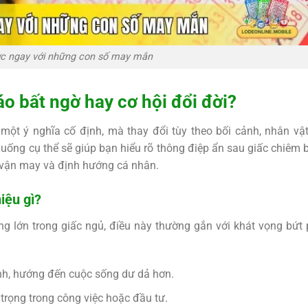
c ngay với những con số may mắn
o bất ngờ hay cơ hội đổi đời?
ột ý nghĩa cố định, mà thay đổi tùy theo bối cảnh, nhân vậ
huống cụ thể sẽ giúp bạn hiểu rõ thông điệp ẩn sau giấc chiêm 
 vận may và định hướng cá nhân.
iệu gì?
ng lớn trong giấc ngủ, điều này thường gắn với khát vọng bứt
h, hướng đến cuộc sống dư dả hơn.
trọng trong công việc hoặc đầu tư.