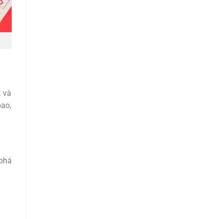
t và
bao,
 phá