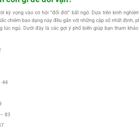
ời kỳ vọng vào cơ hội “đổi đời” bất ngờ. Dựa trên kinh nghiệ
giấc chiêm bao dạng này đều gắn với những cặp số nhất định, 
 lúc ngủ. Dưới đây là các gợi ý phổ biến giúp bạn tham khảo
2
– 44
9
 – 83
47