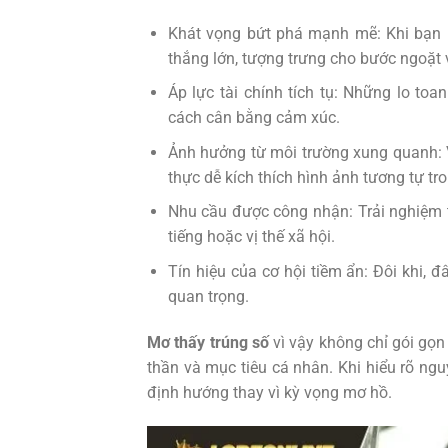
Khát vọng bứt phá mạnh mẽ: Khi bạn k
thắng lớn, tượng trưng cho bước ngoặt 
Áp lực tài chính tích tụ: Những lo to
cách cân bằng cảm xúc.
Ảnh hưởng từ môi trường xung quanh: Vi
thực dễ kích thích hình ảnh tương tự tr
Nhu cầu được công nhận: Trải nghiệm t
tiếng hoặc vị thế xã hội.
Tín hiệu của cơ hội tiềm ẩn: Đôi khi,
quan trọng.
Mơ thấy trúng số
vì vậy không chỉ gói gọn 
thần và mục tiêu cá nhân. Khi hiểu rõ n
định hướng thay vì kỳ vọng mơ hồ.