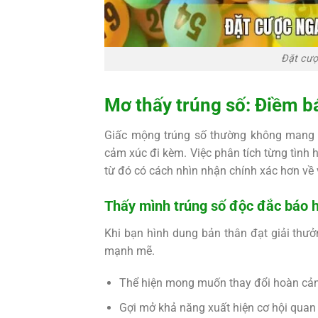
Đặt cượ
Mơ thấy trúng số: Điềm bá
Giấc mộng trúng số thường không mang m
cảm xúc đi kèm. Việc phân tích từng tình 
từ đó có cách nhìn nhận chính xác hơn về
Thấy mình trúng số độc đắc báo h
Khi bạn hình dung bản thân đạt giải thưở
mạnh mẽ.
Thể hiện mong muốn thay đổi hoàn cản
Gợi mở khả năng xuất hiện cơ hội quan 