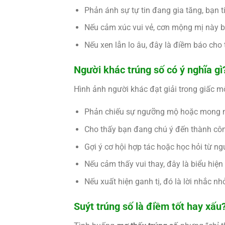
Phản ánh sự tự tin đang gia tăng, bạn 
Nếu cảm xúc vui vẻ, cơn mộng mị này bá
Nếu xen lẫn lo âu, đây là điềm báo cho 
Người khác trúng số có ý nghĩa gì
Hình ảnh người khác đạt giải trong giấc m
Phản chiếu sự ngưỡng mộ hoặc mong m
Cho thấy bạn đang chú ý đến thành cô
Gợi ý cơ hội hợp tác hoặc học hỏi từ ng
Nếu cảm thấy vui thay, đây là biểu hiện 
Nếu xuất hiện ganh tị, đó là lời nhắc n
Suýt trúng số là điềm tốt hay xấu