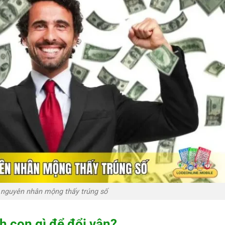
i nguyên nhân mộng thấy trúng số
h con gì để đổi vận?