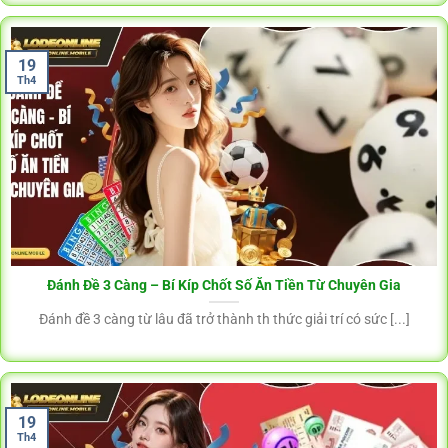
19
Th4
Đánh Đề 3 Càng – Bí Kíp Chốt Số Ăn Tiền Từ Chuyên Gia
Đánh đề 3 càng từ lâu đã trở thành th thức giải trí có sức [...]
19
Th4