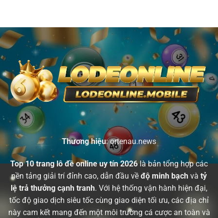
Thương hiệu
:
ortenau.news
Top 10 trang lô đề online uy tín 2026
là bản tổng hợp các
nền tảng giải trí đỉnh cao, dẫn đầu về
độ minh bạch
và
tỷ
lệ trả thưởng cạnh tranh
. Với hệ thống vận hành hiện đại,
tốc độ giao dịch siêu tốc cùng giao diện tối ưu, các địa chỉ
này cam kết mang đến một môi trường cá cược an toàn và