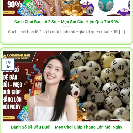
Cách Chơi Bao Lô 2 Số – Mẹo Soi Cầu Hiệu Quả Tới 90%
Cách chơi bao lô 2 số là một hình thức giải trí quen thuộc đối [...]
19
Th4
Đánh Số Đề Đầu Đuôi – Mẹo Chơi Giúp Thắng Lớn Mỗi Ngày