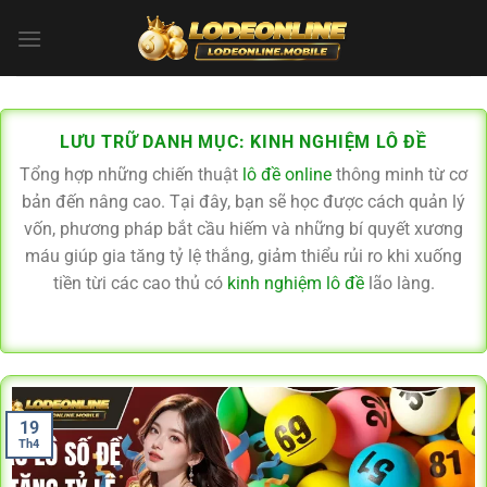
Bỏ
qua
nội
dung
LƯU TRỮ DANH MỤC:
KINH NGHIỆM LÔ ĐỀ
Tổng hợp những chiến thuật
lô đề online
thông minh từ cơ
bản đến nâng cao. Tại đây, bạn sẽ học được cách quản lý
vốn, phương pháp bắt cầu hiếm và những bí quyết xương
máu giúp gia tăng tỷ lệ thắng, giảm thiểu rủi ro khi xuống
tiền từi các cao thủ có
kinh nghiệm lô đề
lão làng.
19
Th4