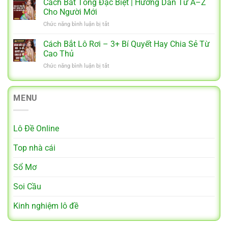
Cách Bắt Tổng Đặc Biệt | Hướng Dẫn Từ A–Z
Gì?
Tìm
Lô
Cách
Cho Người Mới
Hiểu
Được
Chơi
Chức năng bình luận bị tắt
ở
Nhiều
Và
Cách
Người
Vào
Bắt
Cách Bắt Lô Rơi – 3+ Bí Quyết Hay Chia Sẻ Từ
Áp
Tiền
Tổng
Dụng
Cao Thủ
Hiệu
Đặc
Nhất
Quả
Chức năng bình luận bị tắt
ở
Biệt
Hiện
Cách
|
Nay
Bắt
Hướng
Lô
Dẫn
MENU
Rơi
Từ
–
A–
3+
Z
Bí
Lô Đề Online
Cho
Quyết
Người
Hay
Mới
Top nhà cái
Chia
Sẻ
Sổ Mơ
Từ
Cao
Soi Cầu
Thủ
Kinh nghiệm lô đề