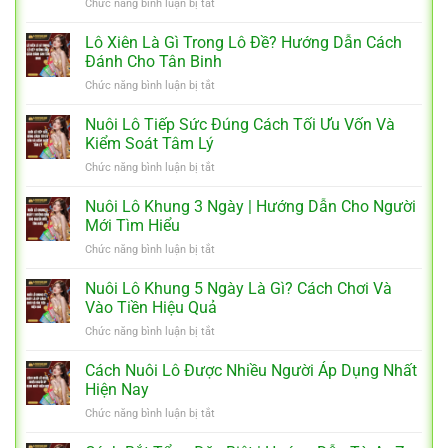
Chức năng bình luận bị tắt
ở
Kim
Dễ
Lô
–
Hiểu
Gan
Lô Xiên Là Gì Trong Lô Đề? Hướng Dẫn Cách
Bí
Cho
Là
Quyết
Đánh Cho Tân Binh
Người
Gì?
Lọc
Mới
Chức năng bình luận bị tắt
ở
Bí
Số
Lô
Quyết
Dễ
Xiên
Nuôi Lô Tiếp Sức Đúng Cách Tối Ưu Vốn Và
Quan
Bám
Là
Sát
Kiểm Soát Tâm Lý
Cho
Gì
Số
Newbie
Chức năng bình luận bị tắt
ở
Trong
Lì
Nuôi
Lô
Được
Lô
Nuôi Lô Khung 3 Ngày | Hướng Dẫn Cho Người
Đề?
Nhiều
Tiếp
Hướng
Mới Tìm Hiểu
Người
Sức
Dẫn
Dùng
Chức năng bình luận bị tắt
ở
Đúng
Cách
Nuôi
Cách
Đánh
Lô
Nuôi Lô Khung 5 Ngày Là Gì? Cách Chơi Và
Tối
Cho
Khung
Ưu
Vào Tiền Hiệu Quả
Tân
3
Vốn
Binh
Chức năng bình luận bị tắt
ở
Ngày
Và
Nuôi
|
Kiểm
Lô
Cách Nuôi Lô Được Nhiều Người Áp Dụng Nhất
Hướng
Soát
Khung
Dẫn
Hiện Nay
Tâm
5
Cho
Lý
Chức năng bình luận bị tắt
ở
Ngày
Người
Cách
Là
Mới
Nuôi