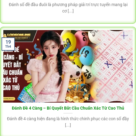
Đánh số đề đầu đuôi là phương pháp giải trí trực tuyến mang lại
cơ [...]
19
Th4
Đánh Đề 4 Càng – Bí Quyết Bắt Cầu Chuẩn Xác Từ Cao Thủ
Đánh đề 4 càng hiện đang là hình thức chinh phục các con số đầy
[...]