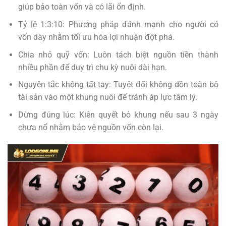
giúp bảo toàn vốn và có lãi ổn định.
Tỷ lệ 1:3:10: Phương pháp đánh mạnh cho người có
vốn dày nhằm tối ưu hóa lợi nhuận đột phá.
Chia nhỏ quỹ vốn: Luôn tách biệt nguồn tiền thành
nhiều phần để duy trì chu kỳ nuôi dài hạn.
Nguyên tắc không tất tay: Tuyệt đối không dồn toàn bộ
tài sản vào một khung nuôi để tránh áp lực tâm lý.
Dừng đúng lúc: Kiên quyết bỏ khung nếu sau 3 ngày
chưa nổ nhằm bảo vệ nguồn vốn còn lại.