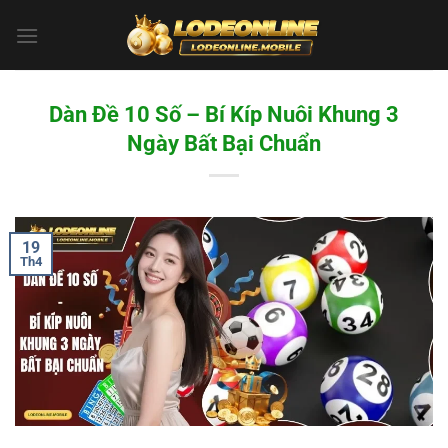
Bỏ
qua
nội
dung
Dàn Đề 10 Số – Bí Kíp Nuôi Khung 3
Ngày Bất Bại Chuẩn
19
Th4