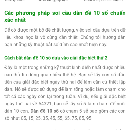
Các phương pháp soi cầu dàn đề 10 số chuẩn
xác nhất
Để có được một bộ đề chất lượng, việc soi cầu dựa trên dữ
liệu khoa học là vô cùng cần thiết. Chúng tôi hướng dẫn
bạn những kỹ thuật bắt số đỉnh cao nhất hiện nay.
Cách bắt dàn đề 10 số dựa vào giải đặc biệt thứ 2
Đây là một trong những kỹ thuật kinh điển nhất được nhiều
cao thủ tin dùng qua nhiều thế hệ. Bạn sẽ lấy con số đầu
tiên của giải đặc biệt ngày thứ hai để làm căn cứ thiết lập
dàn. Nó sẽ được sử dụng để làm tổng hoặc làm chạm cho
tất cả các ngày còn lại trong tuần. Ví dụ, nếu giải đặc biệt
ngày thứ hai về 54321, bạn sẽ lấy số 5 làm chạm để nuôi
dàn 10 con.
Dàn đề 10 số
có chạm 5 sẽ bao gồm các con
số như: 05, 15, 25, 35, 45, 55, 65, 75, 85, 95.