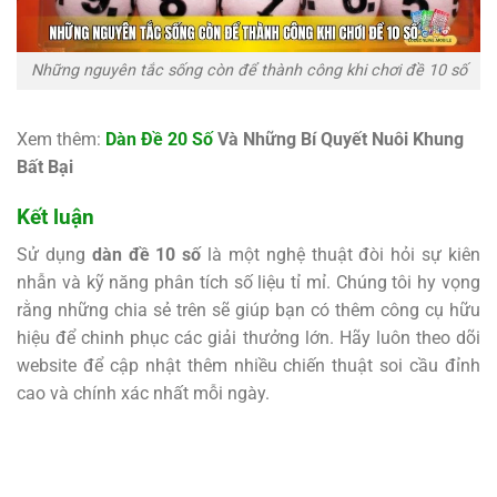
Những nguyên tắc sống còn để thành công khi chơi đề 10 số
Xem thêm:
Dàn Đề 20 Số
Và Những Bí Quyết Nuôi Khung
Bất Bại
Kết luận
Sử dụng
dàn đề 10 số
là một nghệ thuật đòi hỏi sự kiên
nhẫn và kỹ năng phân tích số liệu tỉ mỉ. Chúng tôi hy vọng
rằng những chia sẻ trên sẽ giúp bạn có thêm công cụ hữu
hiệu để chinh phục các giải thưởng lớn. Hãy luôn theo dõi
website để cập nhật thêm nhiều chiến thuật soi cầu đỉnh
cao và chính xác nhất mỗi ngày.