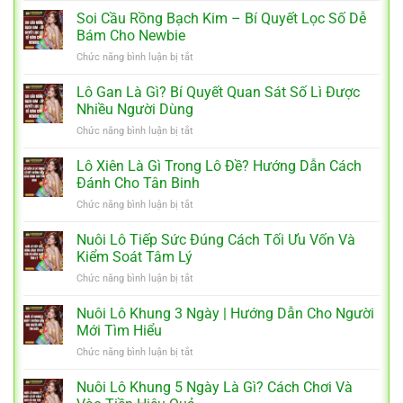
Bạch
Soi Cầu Rồng Bạch Kim – Bí Quyết Lọc Số Dễ
Kim
Bám Cho Newbie
888
Chức năng bình luận bị tắt
ở
Là
Soi
Gì?
Cầu
Lô Gan Là Gì? Bí Quyết Quan Sát Số Lì Được
Cách
Rồng
Soi
Nhiều Người Dùng
Bạch
Cầu
Chức năng bình luận bị tắt
ở
Kim
Dễ
Lô
–
Hiểu
Gan
Lô Xiên Là Gì Trong Lô Đề? Hướng Dẫn Cách
Bí
Cho
Là
Quyết
Đánh Cho Tân Binh
Người
Gì?
Lọc
Mới
Chức năng bình luận bị tắt
ở
Bí
Số
Lô
Quyết
Dễ
Xiên
Nuôi Lô Tiếp Sức Đúng Cách Tối Ưu Vốn Và
Quan
Bám
Là
Sát
Kiểm Soát Tâm Lý
Cho
Gì
Số
Newbie
Chức năng bình luận bị tắt
ở
Trong
Lì
Nuôi
Lô
Được
Lô
Nuôi Lô Khung 3 Ngày | Hướng Dẫn Cho Người
Đề?
Nhiều
Tiếp
Hướng
Mới Tìm Hiểu
Người
Sức
Dẫn
Dùng
Chức năng bình luận bị tắt
ở
Đúng
Cách
Nuôi
Cách
Đánh
Lô
Nuôi Lô Khung 5 Ngày Là Gì? Cách Chơi Và
Tối
Cho
Khung
Ưu