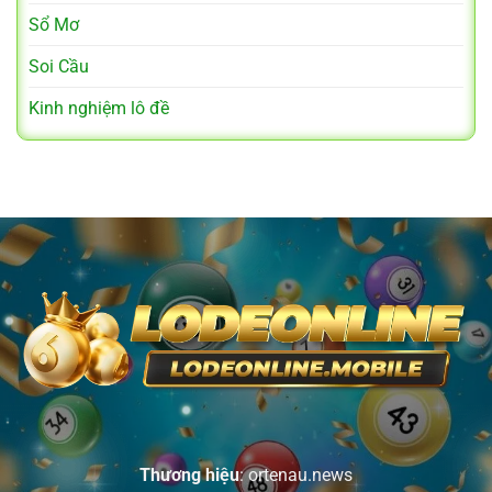
Sẻ
Sổ Mơ
Từ
Cao
Soi Cầu
Thủ
Kinh nghiệm lô đề
Thương hiệu
:
ortenau.news