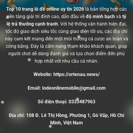
Top 10 trang lô đề online uy tín 2026
là bản tổng hợp các
nền tảng giải trí đỉnh cao, dẫn đầu về
độ minh bạch
và
tỷ
lệ trả thưởng cạnh tranh
. Với hệ thống vận hành hiện đại,
tốc độ giao dịch siêu tốc cùng giao diện tối ưu, các địa chỉ
này cam kết mang đến một môi trường cá cược an toàn và
công bằng. Đây là cẩm nang tham khảo khách quan, giúp
người chơi dễ dàng đánh giá và lựa chọn điểm đến phù
hợp nhất với nhu cầu cá nhân.
Website:
https://ortenau.news/
Email:
lodeonlinemobile@gmail.com
Số điện thoại: 0333487963
Địa chỉ: 108 Đ. Lê Thị Hồng, Phường 1, Gò Vấp, Hồ Chí
Minh, Việt Nam