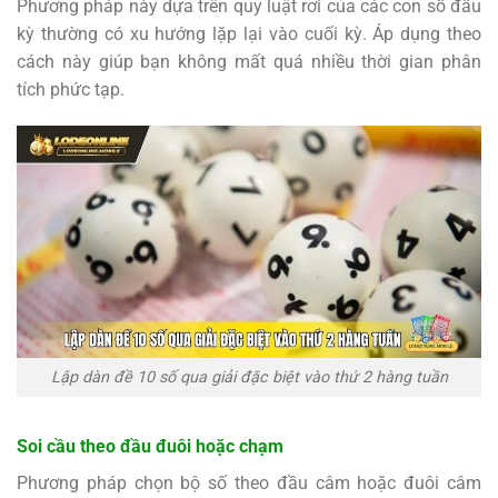
Phương pháp này dựa trên quy luật rơi của các con số đầu
kỳ thường có xu hướng lặp lại vào cuối kỳ. Áp dụng theo
cách này giúp bạn không mất quá nhiều thời gian phân
tích phức tạp.
Lập dàn đề 10 số qua giải đặc biệt vào thứ 2 hàng tuần
Soi cầu theo đầu đuôi hoặc chạm
Phương pháp chọn bộ số theo đầu câm hoặc đuôi câm